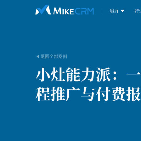

能力
行
返回全部案例

小灶能力派：
一
程推广与付费报