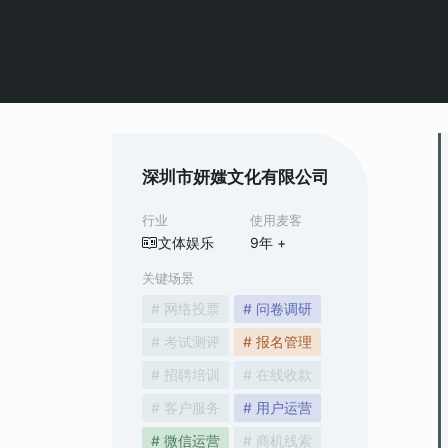
深圳市妍媸文化有限公司
行业
使用麦客
文体娱乐
9
年 +
关键场景
# 网络投票
# 问卷调研
# 考试测评
# 报名管理
# 招聘培训
# 在线收款
# 客户服务
# 用户运营
# 微信运营
# 商机线索