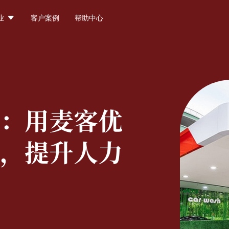

业
客户案例
帮助中心
：
用麦客优
，提升人力