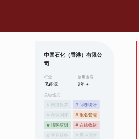
中国石化（香港）有限公
司
行业
使用麦客
能源
9
年 +
关键场景
# 网络投票
# 问卷调研
# 考试测评
# 报名管理
# 招聘培训
# 在线收款
# 客户服务
# 用户运营