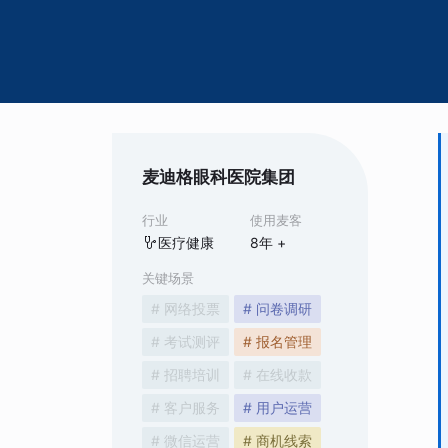
麦迪格眼科医院集团
行业
使用麦客
医疗健康
8
年 +
关键场景
# 网络投票
# 问卷调研
# 考试测评
# 报名管理
# 招聘培训
# 在线收款
# 客户服务
# 用户运营
# 微信运营
# 商机线索