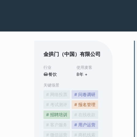
金拱门（中国）有限公司
行业
使用麦客
餐饮
8
年 +
关键场景
# 网络投票
# 问卷调研
# 考试测评
# 报名管理
# 招聘培训
# 在线收款
# 客户服务
# 用户运营
# 微信运营
# 商机线索